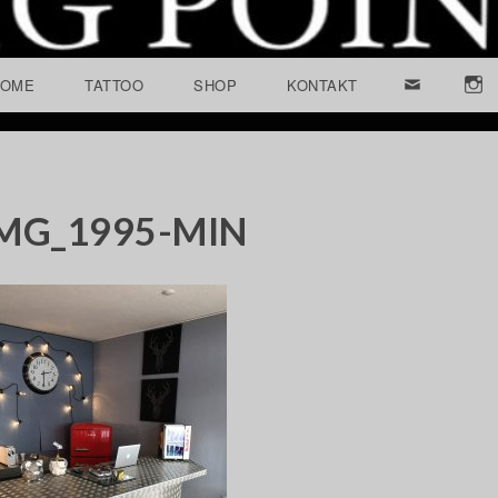
COME
TATTOO
SHOP
KONTAKT
EM
IN
AIL
ST
AG
RA
M
MG_1995-MIN