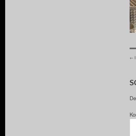
B
S
De
Ko