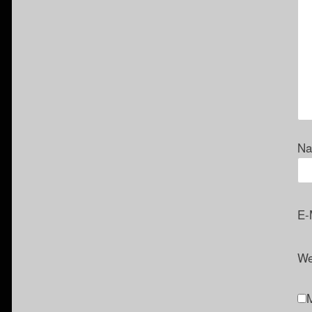
N
E-
We
M